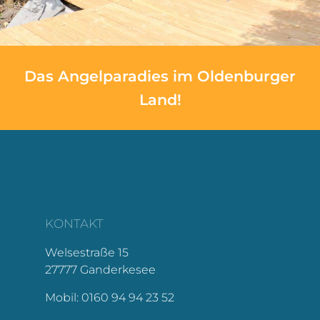
Das Angelparadies im Oldenburger
Land!
KONTAKT
Welsestraße 15
27777 Ganderkesee
Mobil: 0160 94 94 23 52